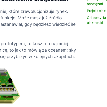
rozwiązań
o
o
r
r
Projekt elek
ie, które zrewolucjonizuje rynek.
A
D
 funkcje. Może masz już źródło
Od pomysłu 
u
z
elektroniki
astanawiał, gdy będziesz wiedzieć ile
t
i
o
a
m
ł
 prototypem, to koszt co najmniej
a
a
anicę, to jak to mówią za oceanem: sky
t
l
 się przybliżyć w kolejnych akapitach.
y
n
z
o
a
ś
c
ć
j
B
a
+
R