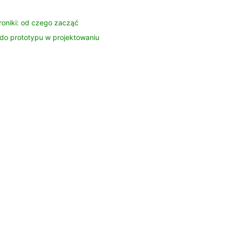
o
r
troniki: od czego zacząć
K
do prototypu w projektowaniu
o
n
t
a
k
t