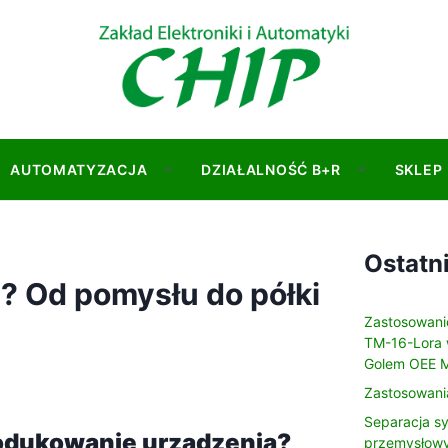
AUTOMATYZACJA
DZIAŁALNOŚĆ B+R
SKLEP
S
S
h
h
o
o
w
w
Ostatn
s
s
ki? Od pomysłu do półki
u
u
Zastosowani
b
b
TM-16-Lora 
m
m
Golem OEE M
e
e
Zastosowani
n
n
u
u
Separacja sy
rodukowanie urządzenia?
f
f
przemysłowyc