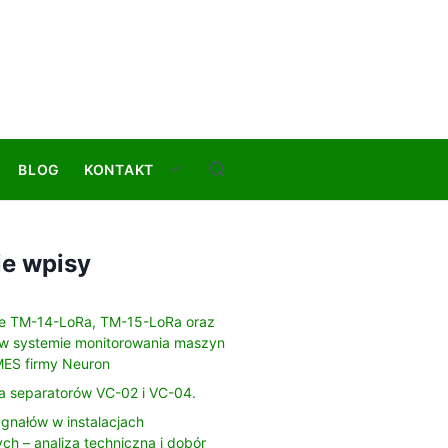
BLOG
KONTAKT
S
S
e
h
a
o
r
w
ie wpisy
c
s
h
u
e TM-14-LoRa, TM-15-LoRa oraz
b
w systemie monitorowania maszyn
m
ES firmy Neuron
e
a separatorów VC-02 i VC-04.
n
u
gnałów w instalacjach
h – analiza techniczna i dobór
f