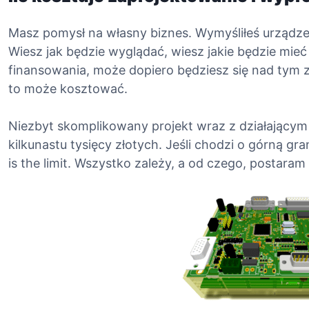
o
r
Masz pomysł na własny biznes. Wymyśliłeś urządzen
E
Wiesz jak będzie wyglądać, wiesz jakie będzie mieć
l
finansowania, może dopiero będziesz się nad tym z
e
to może kosztować.
k
t
Niezbyt skomplikowany projekt wraz z działającym
r
kilkunastu tysięcy złotych. Jeśli chodzi o górną gr
o
is the limit. Wszystko zależy, a od czego, postaram
n
i
k
a