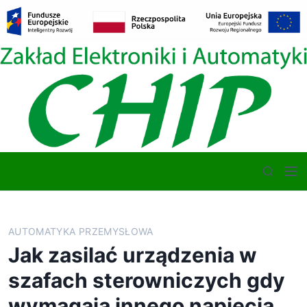
S
k
i
p
t
o
c
o
n
t
M
e
S
e
n
e
n
t
a
u
r
AUTOMATYKA PRZEMYSŁOWA
c
Jak zasilać urządzenia w
h
szafach sterowniczych gdy
wymagają innego napięcia